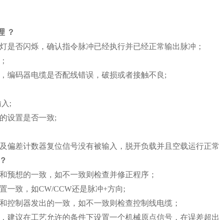
理
？
出灯是否闪烁，确认指令脉冲已经执行并已经正常输出脉冲；
；
缆，编码器电缆是否配线错误，破损或者接触不良;
入;
的设置是否一致;
号以及偏差计数器复位信号没有被输入，脱开负载并且空载运行正
？
否和预想的一致，如不一致则检查并修正程序；
一致，如CW/CCW还是脉冲+方向;
否和控制器发出的一致，如不一致则检查控制线电缆；
误差，建议在工艺允许的条件下设置一个机械原点信号，在误差超