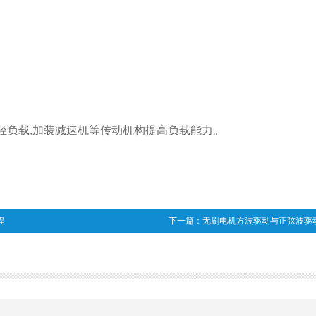
减轻负载,加装减速机等传动机构提高负载能力。
程
下一篇：
无刷电机方波驱动与正弦波驱