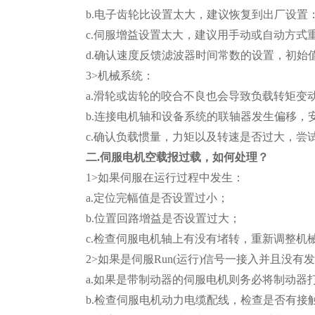
b.电子齿轮比设置太大，建议恢复到出厂设置
c.伺服增益设置太大，建议用手动或自动方式
d.确认速度反馈滤波器时间常数的设置，初始
3>机械系统：
a.滑轮或齿轮的咬合不良也会导致负载转矩
b.连接电机轴和设备系统的联轴器发生偏移，
c.确认负载惯量，力矩以及转速是否过大，
二.伺服电机空载报过载，如何处理？
1>如果伺服在运行过程中发生：
a.定位完幅值是否设置过小；
b.位置回路增益是否设置过大；
c.检查伺服电机轴上有没有堵转，重新调整机
2>如果是伺服Run(运行)信号一接入并且没
a.如果是带制动器的伺服电机则务必将制动器打
b.检查伺服电机动力电缆配线，检查是否有接