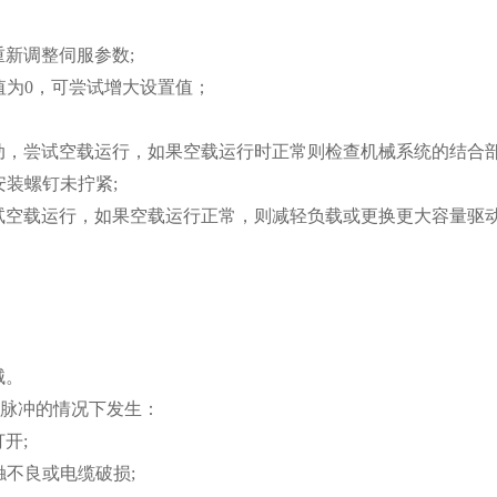
：
重新调整伺服参数;
值为0，可尝试增大设置值；
变动，尝试空载运行，如果空载运行时正常则检查机械系统的结合
安装螺钉未拧紧;
尝试空载运行，如果空载运行正常，则减轻负载或更换更大容量驱
械。
有发脉冲的情况下发生：
开;
触不良或电缆破损;