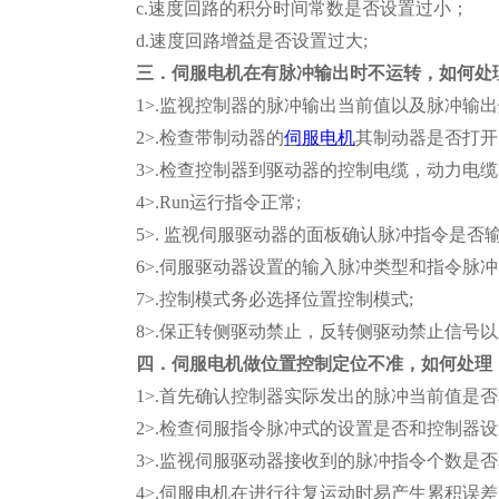
c.速度回路的积分时间常数是否设置过小；
d.速度回路增益是否设置过大;
三．伺服电机在有脉冲输出时不运转，如何处
1>.监视控制器的脉冲输出当前值以及脉冲输
2>.检查带制动器的
伺服电机
其制动器是否打开
3>.检查控制器到驱动器的控制电缆，动力电
4>.Run运行指令正常;
5>. 监视伺服驱动器的面板确认脉冲指令是否输
6>.伺服驱动器设置的输入脉冲类型和指令脉冲
7>.控制模式务必选择位置控制模式;
8>.保正转侧驱动禁止，反转侧驱动禁止信
四．伺服电机做位置控制定位不准，如何处理 
1>.首先确认控制器实际发出的脉冲当前值是
2>.检查伺服指令脉冲式的设置是否和控制器设置
3>.监视伺服驱动器接收到的脉冲指令个数是
4>.伺服电机在进行往复运动时易产生累积