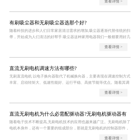
查看详情 >
有刷吸尘器和无刷吸尘器选那个好?
随着科技的进步和人们日常家居清洁需求的增加,吸尘器逐渐代替传统的扫
帚，开始成为人们清洁的好帮手.吸尘器这种家用电器我们一般都要用好几
年 .我们
查看详情 >
直流无刷电机调速方法有哪些?
无刷直流电机 以电子换向器取代了机械换向器，主要表现在调速控制方式
丰富、启动转矩大、低速性能好、运行平稳、高效节能等优点。随着其调
速技术的
查看详情 >
直流无刷电机为什么必需配驱动器?无刷电机驱动器有
随着电子技术不断提高,无刷电机技术的应用也越来越广泛。无刷电机除了
哪些功能特点?
电机本身外，还有一个重要的组成部分，那就是无刷电机的控制器部件，
经常也叫
查看详情 >