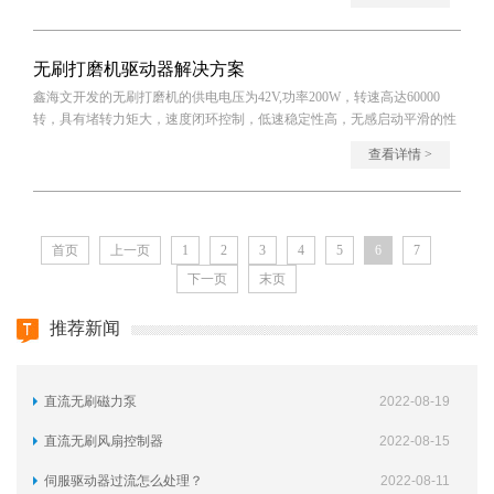
无刷打磨机驱动器解决方案
鑫海文开发的无刷打磨机的供电电压为42V,功率200W，转速高达60000
转，具有堵转力矩大，速度闭环控制，低速稳定性高，无感启动平滑的性
能。它是一种用于
查看详情 >
首页
上一页
1
2
3
4
5
6
7
下一页
末页
推荐新闻
直流无刷磁力泵
2022-08-19
直流无刷风扇控制器
2022-08-15
伺服驱动器过流怎么处理？
2022-08-11