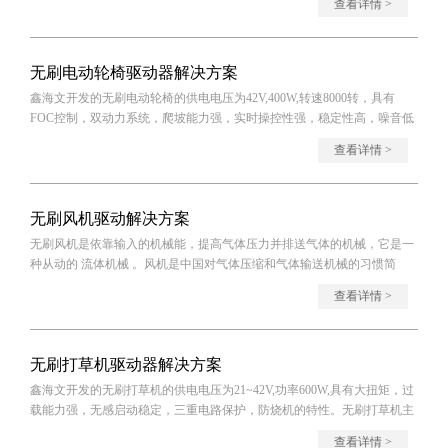
查看详情 >
无刷电动轮椅驱动器解决方案
鑫海文开发的无刷电动轮椅的供电电压为42V,400W,转速8000转，具有
FOC控制，双动力系统，爬坡能力强，实时操控性强，稳定性高，噪音低
等功能。无刷电动轮
查看详情 >
无刷风机驱动解决方案
无刷风机是依靠输入的机械能，提高气体压力并排送气体的机械，它是一
种从动的 流体机械 。风机是中国对气体压缩和气体输送机械的习惯简
称，通常所
查看详情 >
无刷打草机驱动器解决方案
鑫海文开发的无刷打草机的供电电压为21~42V,功率600W,具有大扭矩，过
载能力强，无感启动稳定，三重电路保护，防烧机的特性。无刷打草机主
要用于园林中
查看详情 >