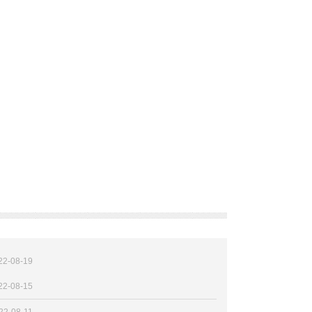
22-08-19
22-08-15