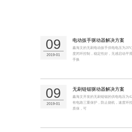
09
电动扳手驱动器解决方案
鑫海文的无刷电动扳手供电电压为20V,
度闭环控制，稳定性好，无感启动平
2019-01
手换
09
无刷链锯驱动器解决方案
鑫海文开发的无刷链锯的供电电压为42V
有电路三重保护，防止烧机，速度环控
2019-01
质保，可