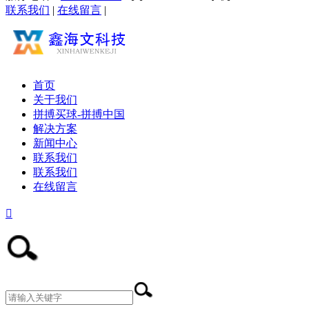
联系我们
|
在线留言
|
首页
关于我们
拼搏买球-拼搏中国
解决方案
新闻中心
联系我们
联系我们
在线留言
