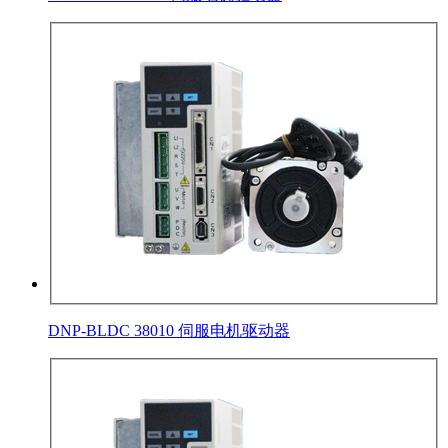
DNP-BLDC 38010 伺服电机驱动器