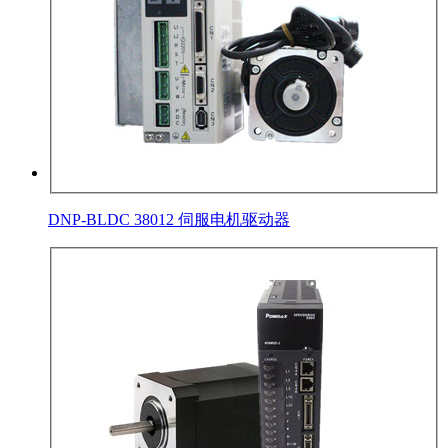
DNP-BLDC 38012 伺服电机驱动器